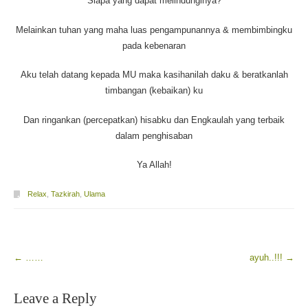
Siapa yang dapat melindunginya?
Melainkan tuhan yang maha luas pengampunannya & membimbingku
pada kebenaran
Aku telah datang kepada MU maka kasihanilah daku & beratkanlah
timbangan (kebaikan) ku
Dan ringankan (percepatkan) hisabku dan Engkaulah yang terbaik
dalam penghisaban
Ya Allah!
Relax
,
Tazkirah
,
Ulama
←
……
ayuh..!!!
→
Post navigation
Leave a Reply