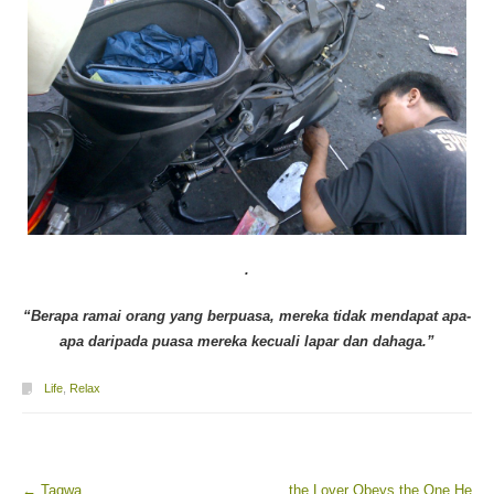
.
“Berapa ramai orang yang berpuasa, mereka tidak mendapat apa-
apa daripada puasa mereka kecuali lapar dan dahaga.”
Life
,
Relax
←
Taqwa
the Lover Obeys the One He