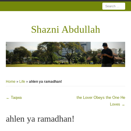
Search
Shazni Abdullah
Home
»
Life
»
ahlen ya ramadhan!
←
Taqwa
the Lover Obeys the One He
Post navigation
Loves
→
ahlen ya ramadhan!