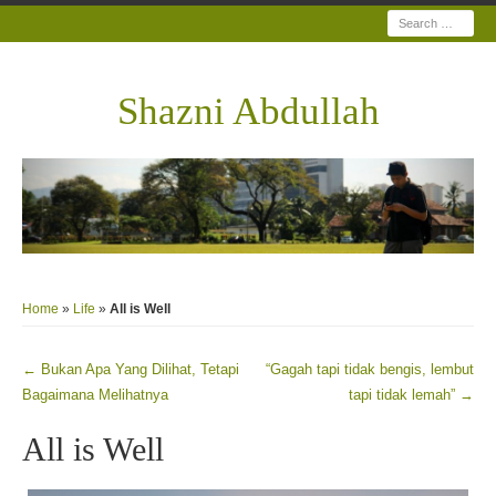
Search
Shazni Abdullah
Home
»
Life
»
All is Well
←
Bukan Apa Yang Dilihat, Tetapi
“Gagah tapi tidak bengis, lembut
Post navigation
Bagaimana Melihatnya
tapi tidak lemah”
→
All is Well