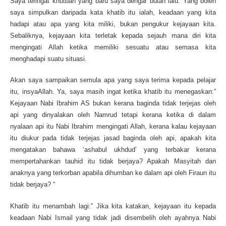
Saya teringat khutbah yang baru saya dengar bulan lalu. Yang boleh
saya simpulkan daripada kata khatib itu ialah, keadaan yang kita
hadapi atau apa yang kita miliki, bukan pengukur kejayaan kita.
Sebaliknya, kejayaan kita terletak kepada sejauh mana diri kita
mengingati Allah ketika memiliki sesuatu atau semasa kita
menghadapi suatu situasi.
Akan saya sampaikan semula apa yang saya terima kepada pelajar
itu, insyaAllah. Ya, saya masih ingat ketika khatib itu menegaskan:”
Kejayaan Nabi Ibrahim AS bukan kerana baginda tidak terjejas oleh
api yang dinyalakan oleh Namrud tetapi kerana ketika di dalam
nyalaan api itu Nabi Ibrahim mengingati Allah, kerana kalau kejayaan
itu diukur pada tidak terjejas jasad baginda oleh api, apakah kita
mengatakan bahawa ‘ashabul ukhdud’ yang terbakar kerana
mempertahankan tauhid itu tidak berjaya? Apakah Masyitah dan
anaknya yang terkorban apabila dihumban ke dalam api oleh Firaun itu
tidak berjaya? “
Khatib itu menambah lagi:” Jika kita katakan, kejayaan itu kepada
keadaan Nabi Ismail yang tidak jadi disembelih oleh ayahnya Nabi