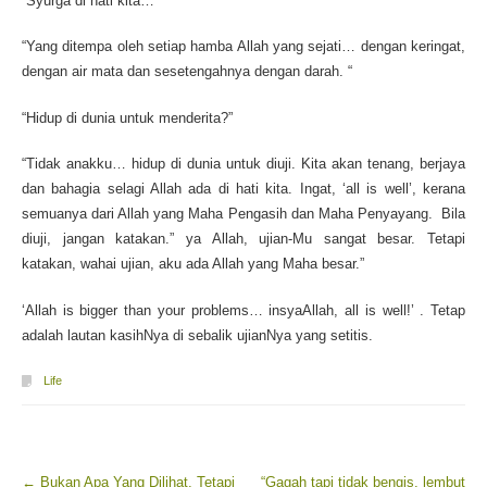
“Syurga di hati kita…”
“Yang ditempa oleh setiap hamba Allah yang sejati… dengan keringat,
dengan air mata dan sesetengahnya dengan darah. “
“Hidup di dunia untuk menderita?”
“Tidak anakku… hidup di dunia untuk diuji. Kita akan tenang, berjaya
dan bahagia selagi Allah ada di hati kita. Ingat, ‘all is well’, kerana
semuanya dari Allah yang Maha Pengasih dan Maha Penyayang. Bila
diuji, jangan katakan.” ya Allah, ujian-Mu sangat besar. Tetapi
katakan, wahai ujian, aku ada Allah yang Maha besar.”
‘Allah is bigger than your problems… insyaAllah, all is well!’ . Tetap
adalah lautan kasihNya di sebalik ujianNya yang setitis.
Life
←
Bukan Apa Yang Dilihat, Tetapi
“Gagah tapi tidak bengis, lembut