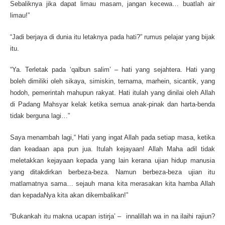
Sebaliknya jika dapat limau masam, jangan kecewa… buatlah air
limau!”
“Jadi berjaya di dunia itu letaknya pada hati?” rumus pelajar yang bijak
itu.
“Ya. Terletak pada ‘qalbun salim’ – hati yang sejahtera. Hati yang
boleh dimiliki oleh sikaya, simiskin, ternama, marhein, sicantik, yang
hodoh, pemerintah mahupun rakyat. Hati itulah yang dinilai oleh Allah
di Padang Mahsyar kelak ketika semua anak-pinak dan harta-benda
tidak berguna lagi…”
Saya menambah lagi,“ Hati yang ingat Allah pada setiap masa, ketika
dan keadaan apa pun jua. Itulah kejayaan! Allah Maha adil tidak
meletakkan kejayaan kepada yang lain kerana ujian hidup manusia
yang ditakdirkan berbeza-beza. Namun berbeza-beza ujian itu
matlamatnya sama… sejauh mana kita merasakan kita hamba Allah
dan kepadaNya kita akan dikembalikan!”
“Bukankah itu makna ucapan istirja’ – innalillah wa in na ilaihi rajiun?