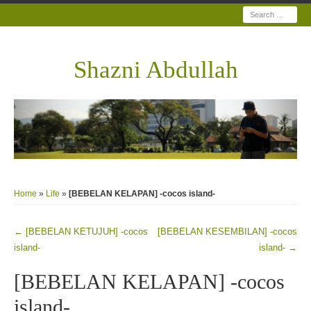
Search
Shazni Abdullah
Home
»
Life
»
[BEBELAN KELAPAN] -cocos island-
←
[BEBELAN KETUJUH] -cocos
[BEBELAN KESEMBILAN] -cocos
Post navigation
island-
island-
→
[BEBELAN KELAPAN] -cocos
island-