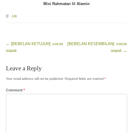
Misi Rahmatan lil Alamin
Life
←
[BEBELAN KETUJUH] -cocos
[BEBELAN KESEMBILAN] -cocos
Post navigation
island-
island-
→
Leave a Reply
Your email address will not be published.
Required fields are marked
*
Comment
*