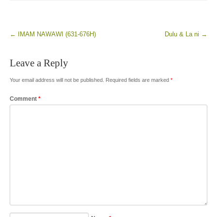
←
IMAM NAWAWI (631-676H)
Dulu & La ni
→
Post navigation
Leave a Reply
Your email address will not be published.
Required fields are marked
*
Comment
*