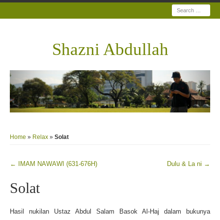
Search
Shazni Abdullah
Home
»
Relax
»
Solat
←
IMAM NAWAWI (631-676H)
Dulu & La ni
→
Post navigation
Solat
Hasil nukilan Ustaz Abdul Salam Basok Al-Haj dalam bukunya