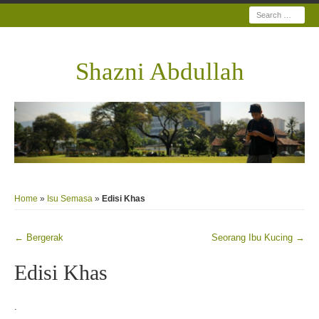
Search
Shazni Abdullah
Home
»
Isu Semasa
»
Edisi Khas
←
Bergerak
Seorang Ibu Kucing
→
Post navigation
Edisi Khas
.