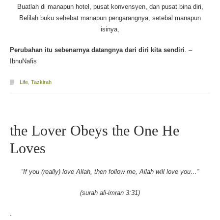
Buatlah di manapun hotel, pusat konvensyen, dan pusat bina diri,
Belilah buku sehebat manapun pengarangnya, setebal manapun
isinya,
Perubahan itu sebenarnya datangnya dari
diri kita sendiri
. –
IbnuNafis
Life
,
Tazkirah
the Lover Obeys the One He
Loves
“If you (really) love Allah, then follow me, Allah will love you…”
(surah ali-imran 3:31)
.