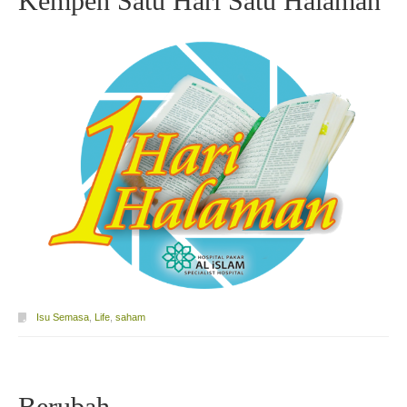
Kempen Satu Hari Satu Halaman
Isu Semasa
,
Life
,
saham
Berubah